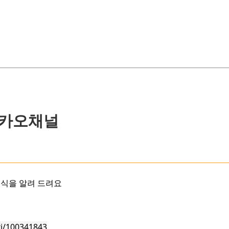
카카오채널
소식을 알려 드려요
xj/100341843