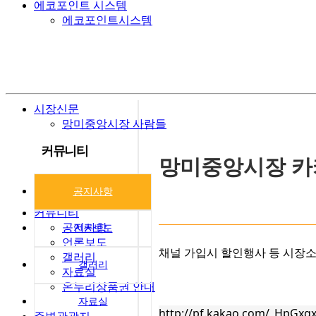
에코포인트 시스템
에코포인트시스템
시장신문
망미중앙시장 사람들
커뮤니티
망미중앙시장 
공지사항
커뮤니티
공지사항
언론보도
언론보도
채널 가입시 할인행사 등 시장
갤러리
갤러리
자료실
온누리상품권 안내
자료실
http://pf.kakao.com/_HpGxg