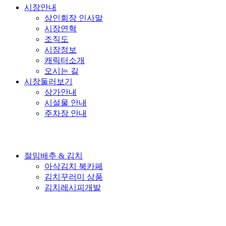
시장안내
상인회장 인사말
시장연혁
조직도
시장정보
캐릭터소개
오시는 길
시장둘러보기
상가안내
시설물 안내
주차장 안내
절임배추 & 김치
아삭김치 북카페
김치꾸러미 상품
김치레시피개발