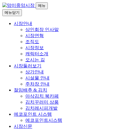
메뉴
메뉴닫기
시장안내
상인회장 인사말
시장연혁
조직도
시장정보
캐릭터소개
오시는 길
시장둘러보기
상가안내
시설물 안내
주차장 안내
절임배추 & 김치
아삭김치 북카페
김치꾸러미 상품
김치레시피개발
에코포인트 시스템
에코포인트시스템
시장신문