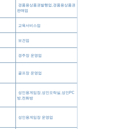
경품용상품권발행업,경품용상품권
판매업
교육서비스업
보건업
경주장 운영업
골프장 운영업
성인용게임장,성인오락실,성인PC
방,전화방
성인용게임장 운영업