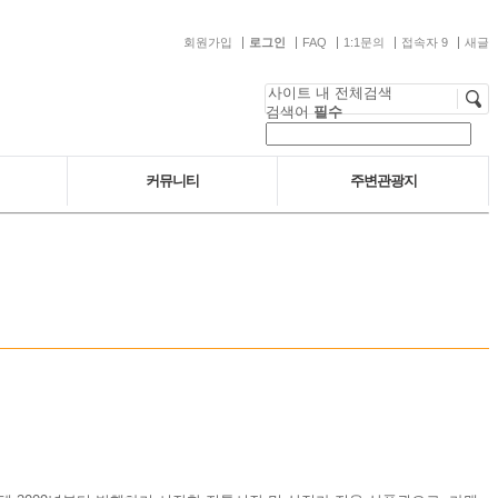
회원가입
로그인
FAQ
1:1문의
접속자 9
새글
사이트 내 전체검색
검색어
필수
커뮤니티
주변관광지
람들
공지사항
주변관광지 안내
언론보도
갤러리
자료실
온누리상품권 안내