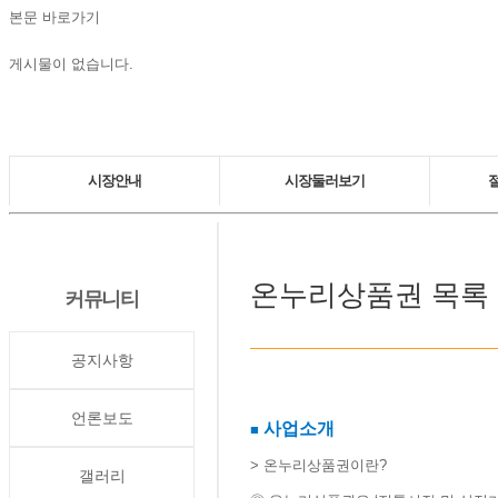
본문 바로가기
게시물이 없습니다.
메
인
시장안내
시장둘러보기
메
뉴
상인회장 인사말
상가안내
시장연혁
시설물 안내
온누리상품권
목록
커뮤니티
조직도
주차장 안내
시장정보
공지사항
캐릭터소개
오시는 길
언론보도
사업소개
■
> 온누리상품권이란?​
갤러리