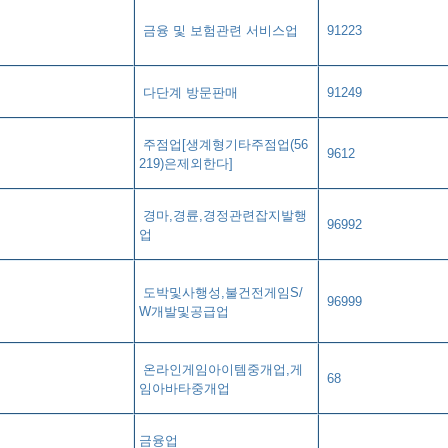
금융 및 보험관련 서비스업
91223
다단계 방문판매
91249
주점업[생계형기타주점업(56
9612
219)은제외한다]
경마,경륜,경정관련잡지발행
96992
업
,
도박및사행성,불건전게임S/
96999
W개발및공급업
온라인게임아이템중개업,게
68
임아바타중개업
금융업​