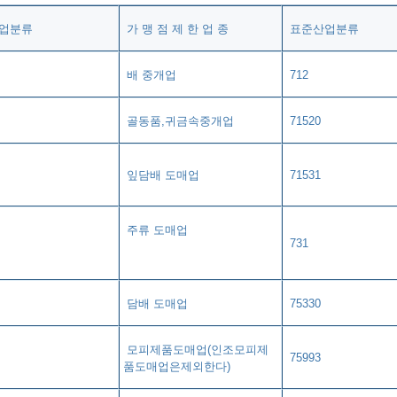
업분류
가 맹 점 제 한 업 종
표준산업분류
배 중개업
712
골동품,귀금속중개업
71520
잎담배 도매업
71531
주류 도매업
731
담배 도매업
75330
모피제품도매업(인조모피제
75993
품도매업은제외한다)