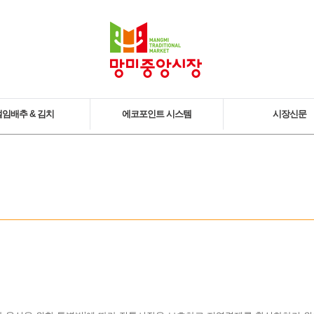
절임배추 & 김치
에코포인트 시스템
시장신문
아삭김치 북카페
에코포인트시스템
망미중앙시장 사
김치꾸러미 상품
김치레시피개발