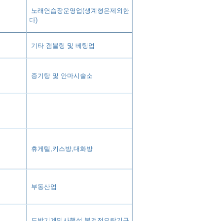
노래연습장운영업(생계형은제외한
다)
기타 갬블링 및 베팅업
증기탕 및 안마시술소
휴게텔,키스방,대화방
부동산업
도박기계및사행성,불건전오락기구