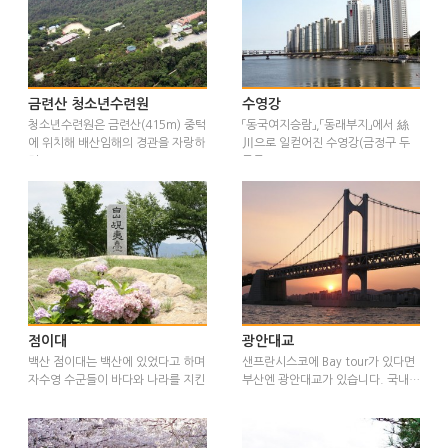
금련산 청소년수련원
수영강
청소년수련원은 금련산(415m) 중턱
「동국여지승람」,「동래부지」에서 絲
에 위치해 배산임해의 경관을 자랑하
川으로 일컫어진 수영강(금정구 두
며…
구동 …
점이대
광안대교
백산 점이대는 백산에 있었다고 하며
샌프란시스코에 Bay tour가 있다면
자수영 수군들이 바다와 나라를 지킨
부산엔 광안대교가 있습니다. 국내…
…