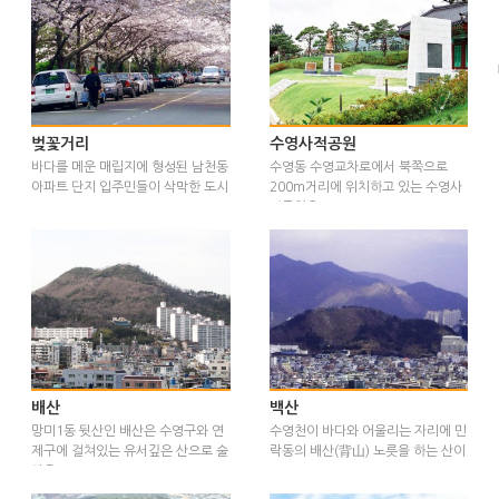
벚꽃거리
수영사적공원
바다를 메운 매립지에 형성된 남천동
수영동 수영교차로에서 북쪽으로
아파트 단지 입주민들이 삭막한 도시
200m거리에 위치하고 있는 수영사
…
적공원은…
배산
백산
망미1동 뒷산인 배산은 수영구와 연
수영천이 바다와 어울리는 자리에 민
제구에 걸쳐있는 유서깊은 산으로 술
락동의 배산(背山) 노릇을 하는 산이
잔을…
…