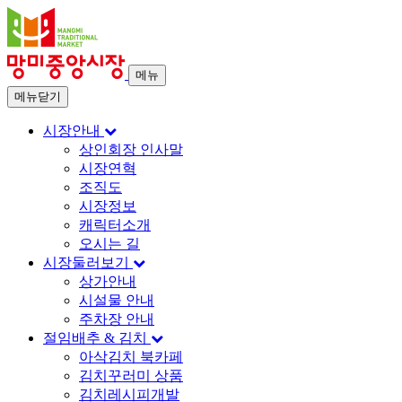
메뉴
메뉴닫기
시장안내
상인회장 인사말
시장연혁
조직도
시장정보
캐릭터소개
오시는 길
시장둘러보기
상가안내
시설물 안내
주차장 안내
절임배추 & 김치
아삭김치 북카페
김치꾸러미 상품
김치레시피개발