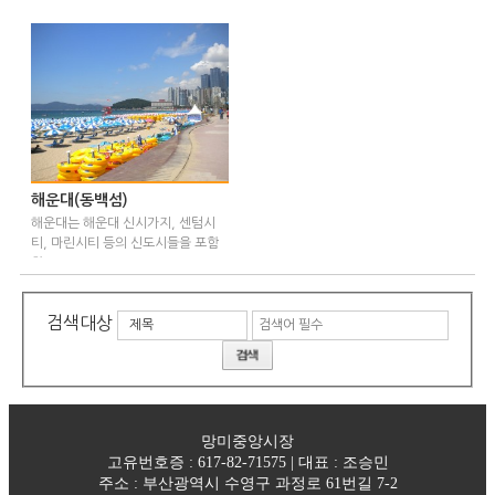
점 …
다. …
해운대(동백섬)
해운대는 해운대 신시가지, 센텀시
티, 마린시티 등의 신도시들을 포함
하고 …
검색대상
제목
망미중앙시장
고유번호증 : 617-82-71575 | 대표 : 조승민
주소 : 부산광역시 수영구 과정로 61번길 7-2​