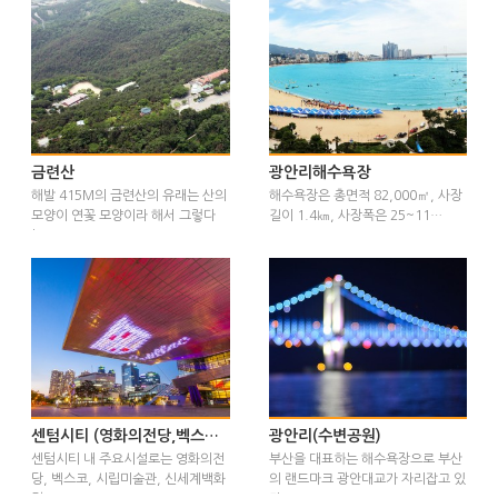
금련산
광안리해수욕장
해발 415M의 금련산의 유래는 산의
해수욕장은 총면적 82,000㎡, 사장
모양이 연꽃 모양이라 해서 그렇다
길이 1.4㎞, 사장폭은 25~11…
는…
센텀시티 (영화의전당,벡스코 등)
광안리(수변공원)
센텀시티 내 주요시설로는 영화의전
부산을 대표하는 해수욕장으로 부산
당, 벡스코, 시립미술관, 신세계백화
의 랜드마크 광안대교가 자리잡고 있