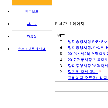
캐릭터소개
언론보도
오시는 길
Total 7건
1 페이지
갤러리
번호
자료실
7
망미중앙시장 카카오
6
망미중앙시장, 다함께 
온누리상품권 안내
5
2019년 제2회 쏘맥축
4
2017 전통시장 가을축
3
망미중앙시장 '쏘맥축제
2
먹거리 축제 행사
1
홈페이지 오픈했습니다