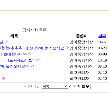
공지사항 목록
제목
글쓴이
날짜
채널
망미중앙시장
11-07
秋秋秋(추추추) 페스티발에 놀러오세요
망미중앙시장
09-24
제에 초대합니다^^
망미중앙시장
08-09
제 - "더드림페스티발"
망미중앙시장
10-19
'에 놀러오세요^^
망미중앙시장
08-10
최고관리자
02-10
.
최고관리자
02-10
검색대상
검색어
필수