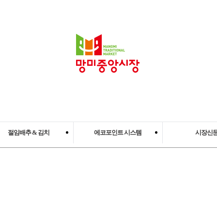
절임배추 & 김치
에코포인트 시스템
시장신
아삭김치 북카페
에코포인트시스템
망미중앙시장
김치꾸러미 상품
김치레시피개발