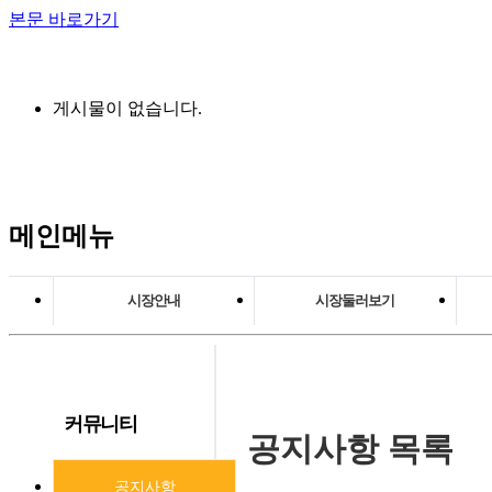
본문 바로가기
게시물이 없습니다.
메인메뉴
시장안내
시장둘러보기
상인회장 인사말
상가안내
시장연혁
시설물 안내
커뮤니티
조직도
주차장 안내
공지사항
목록
시장정보
공지사항