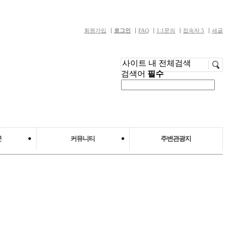
회원가입
로그인
FAQ
1:1문의
접속자 5
새글
사이트 내 전체검색
검색어
필수
문
커뮤니티
주변관광지
 사람들
공지사항
주변관광지 안내
언론보도
갤러리
자료실