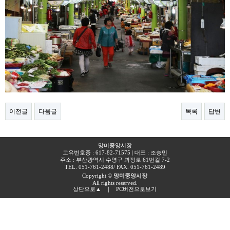
이전글
다음글
목록
답변
망미중앙시장
고유번호증 : 617-82-71575 | 대표 : 조승민
주소 : 부산광역시 수영구 과정로 61번길 7-2​
TEL. 051-761-2488
/ FAX. 051-761-2489
Copyright ©
망미중앙시장
All rights reserved.
상단으로▲
｜
PC버전으로보기