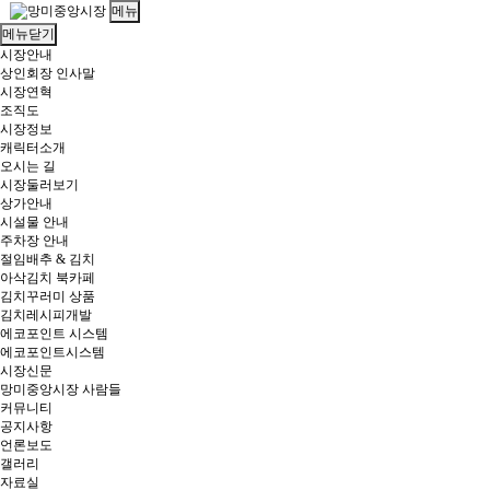
메뉴
메뉴닫기
시장안내
상인회장 인사말
시장연혁
조직도
시장정보
캐릭터소개
오시는 길
시장둘러보기
상가안내
시설물 안내
주차장 안내
절임배추 & 김치
아삭김치 북카페
김치꾸러미 상품
김치레시피개발
에코포인트 시스템
에코포인트시스템
시장신문
망미중앙시장 사람들
커뮤니티
공지사항
언론보도
갤러리
자료실