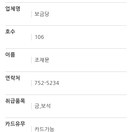
업체명
보금당
호수
106
이름
조재문
연락처
752-5234
취급품목
금,보석
카드유무
카드가능