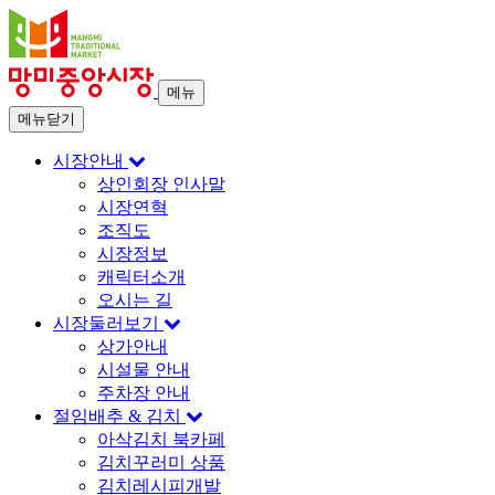
메뉴
메뉴닫기
시장안내
상인회장 인사말
시장연혁
조직도
시장정보
캐릭터소개
오시는 길
시장둘러보기
상가안내
시설물 안내
주차장 안내
절임배추 & 김치
아삭김치 북카페
김치꾸러미 상품
김치레시피개발