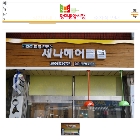
메
뉴
메
닫
뉴
상가안내
시설물 안내
주차장 안내
기